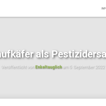
IN
ufkäfer als Pestiziders
Veröffentlicht von
Enkeltauglich
am
5. September 2022