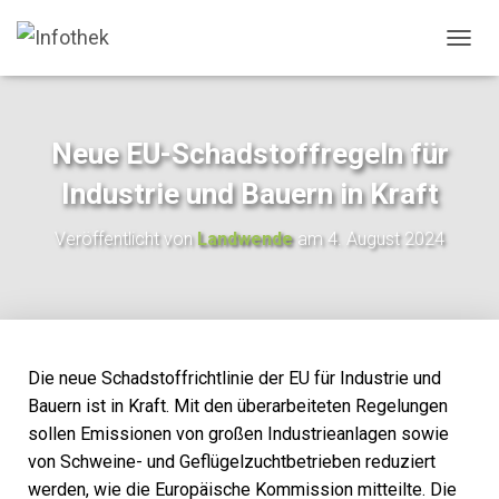
N
A
V
I
G
Neue EU-Schadstoffregeln für
A
T
Industrie und Bauern in Kraft
I
O
Veröffentlicht von
Landwende
am
4. August 2024
N
U
M
S
C
H
A
Die neue Schadstoffrichtlinie der EU für Industrie und
L
Bauern ist in Kraft. Mit den überarbeiteten Regelungen
T
sollen Emissionen von großen Industrieanlagen sowie
E
N
von Schweine- und Geflügelzuchtbetrieben reduziert
werden, wie die Europäische Kommission mitteilte. Die