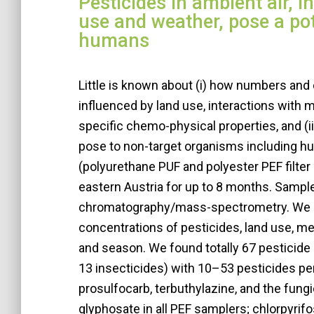
Pesticides in ambient air, 
use and weather, pose a pote
humans
Little is known about (i) how numbers and 
influenced by land use, interactions with 
specific chemo-physical properties, and (ii
pose to non-target organisms including hu
(polyurethane PUF and polyester PEF filter 
eastern Austria for up to 8 months. Samp
chromatography/mass-spectrometry. We a
concentrations of pesticides, land use, m
and season. We found totally 67 pesticide 
13 insecticides) with 10–53 pesticides per
prosulfocarb, terbuthylazine, and the fung
glyphosate in all PEF samplers; chlorpyri