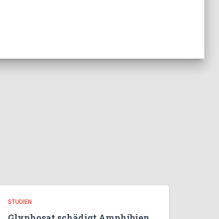
STUDIEN
Glyphosat schädigt Amphibien