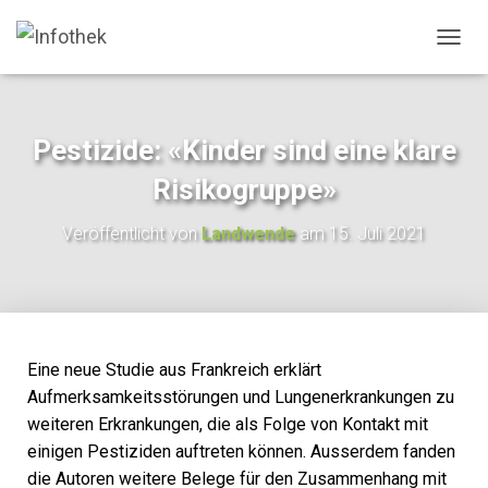
N
A
V
I
G
Pestizide: «Kinder sind eine klare
A
T
Risikogruppe»
I
O
Veröffentlicht von
Landwende
am
15. Juli 2021
N
U
M
S
C
H
A
Eine neue Studie aus Frankreich erklärt
L
Aufmerksamkeitsstörungen und Lungenerkrankungen zu
T
weiteren Erkrankungen, die als Folge von Kontakt mit
E
N
einigen Pestiziden auftreten können. Ausserdem fanden
die Autoren weitere Belege für den Zusammenhang mit