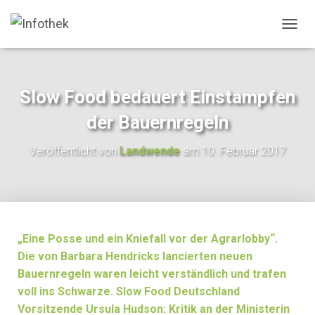
N
A
V
I
G
Slow Food bedauert Einstampfen
A
T
der Bauernregeln
I
O
Veröffentlicht von
Landwende
am
10. Februar 2017
N
U
M
S
C
H
A
„Eine Posse und ein Kniefall vor der Agrarlobby“.
L
Die von Barbara Hendricks lancierten neuen
T
Bauernregeln waren leicht verständlich und trafen
E
N
voll ins Schwarze. Slow Food Deutschland
Vorsitzende Ursula Hudson: Kritik an der Ministerin