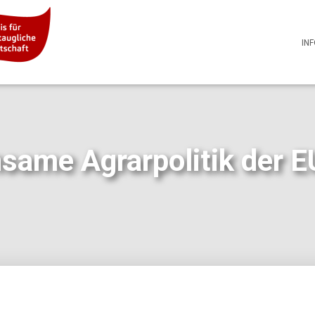
IN
same Agrarpolitik der E