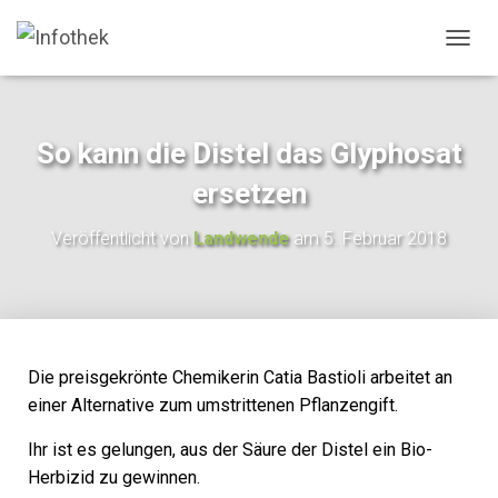
N
A
V
I
G
So kann die Distel das Glyphosat
A
T
ersetzen
I
O
Veröffentlicht von
Landwende
am
5. Februar 2018
N
U
M
S
C
H
A
Die preisgekrönte Chemikerin Catia Bastioli arbeitet an
L
einer Alternative zum umstrittenen Pflanzengift.
T
E
Ihr ist es gelungen, aus der Säure der Distel ein Bio-
N
Herbizid zu gewinnen.