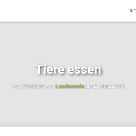
IN
Tiere essen
Veröffentlicht von
Landwende
am
2. März 2015