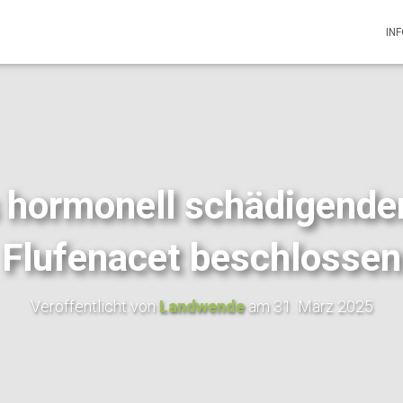
IN
 hormonell schädigende
Flufenacet beschlossen
Veröffentlicht von
Landwende
am
31. März 2025