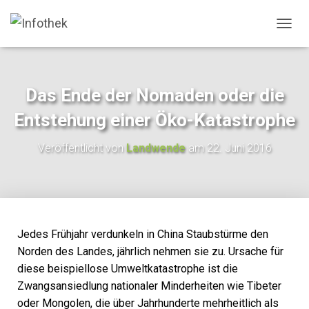
N
A
V
I
G
Das Ende der Nomaden oder die
A
T
Entstehung einer Öko-Katastrophe
I
O
Veröffentlicht von
Landwende
am
22. Juni 2016
N
U
M
S
C
H
A
Jedes Frühjahr verdunkeln in China Staubstürme den
L
Norden des Landes, jährlich nehmen sie zu. Ursache für
T
diese beispiellose Umweltkatastrophe ist die
E
N
Zwangsansiedlung nationaler Minderheiten wie Tibeter
oder Mongolen, die über Jahrhunderte mehrheitlich als