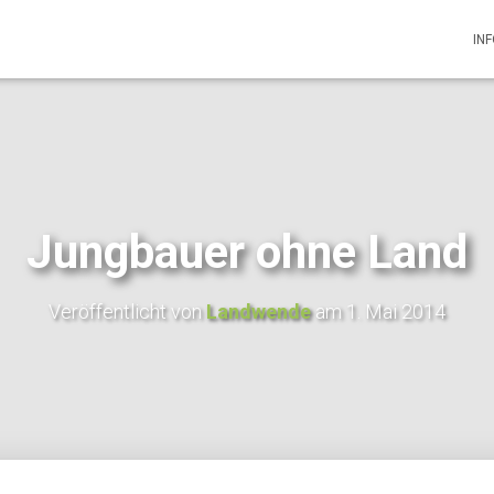
IN
Jungbauer ohne Land
Veröffentlicht von
Landwende
am
1. Mai 2014