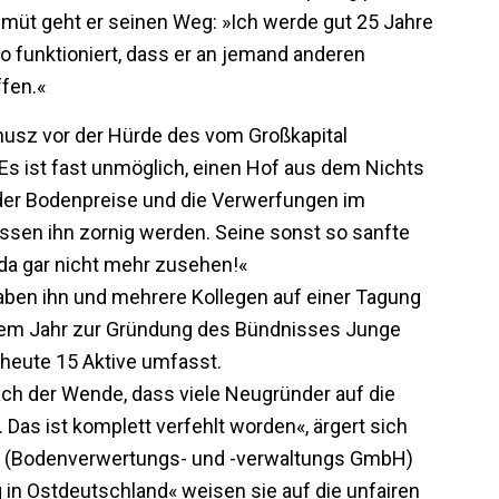
emüt geht er seinen Weg: »Ich werde gut 25 Jahre
o funktioniert, dass er an jemand anderen
ffen.«
nusz vor der Hürde des vom Großkapital
s ist fast unmöglich, einen Hof aus dem Nichts
 der Bodenpreise und die Verwerfungen im
assen ihn zornig werden. Seine sonst so sanfte
da gar nicht mehr zusehen!«
aben ihn und mehrere Kollegen auf einer Tagung
inem Jahr zur Gründung des Bündnisses Junge
heute 15 Aktive umfasst.
nach der Wende, dass viele Neugründer auf die
as ist komplett verfehlt worden«, ärgert sich
G (Bodenverwertungs- und -verwaltungs GmbH)
n Ostdeutschland« weisen sie auf die unfairen