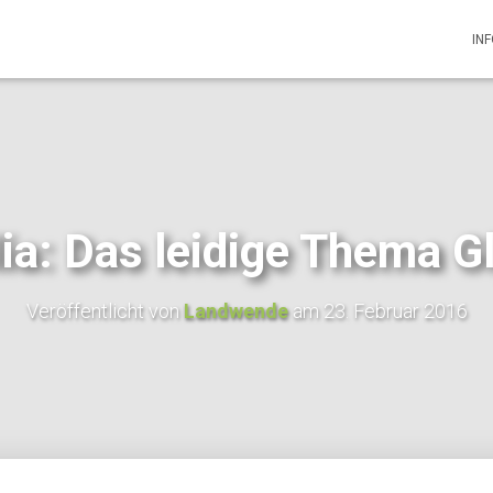
IN
lia: Das leidige Thema G
Veröffentlicht von
Landwende
am
23. Februar 2016