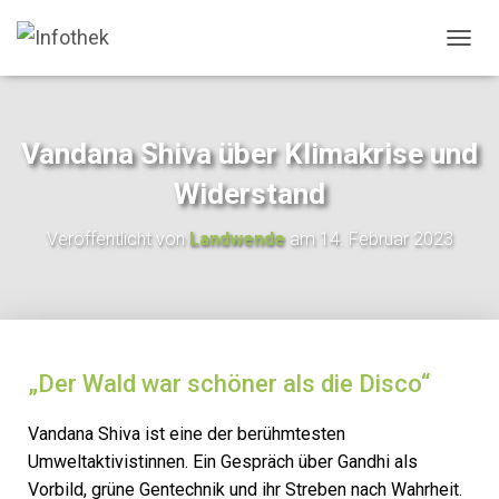
N
A
V
I
G
Vandana Shiva über Klimakrise und
A
T
Widerstand
I
O
Veröffentlicht von
Landwende
am
14. Februar 2023
N
U
M
S
C
H
A
„Der Wald war schöner als die Disco“
L
T
Vandana Shiva ist eine der berühmtesten
E
N
Umweltaktivistinnen. Ein Gespräch über Gandhi als
Vorbild, grüne Gentechnik und ihr Streben nach Wahrheit.