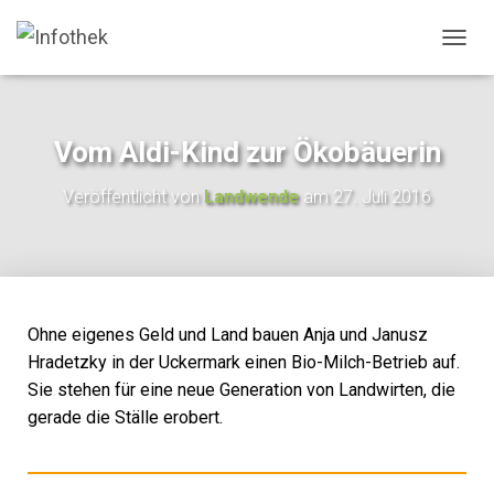
N
A
V
I
G
Vom Aldi-Kind zur Ökobäuerin
A
T
Veröffentlicht von
Landwende
am
27. Juli 2016
I
O
N
U
M
S
C
Ohne eigenes Geld und Land bauen Anja und Janusz
H
Hradetzky in der Uckermark einen Bio-Milch-Betrieb auf.
A
Sie stehen für eine neue Generation von Landwirten, die
L
T
gerade die Ställe erobert.
E
N