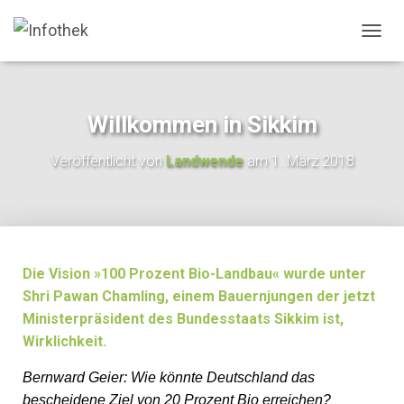
N
A
V
I
G
Willkommen in Sikkim
A
T
Veröffentlicht von
Landwende
am
1. März 2018
I
O
N
U
M
S
C
Die Vision »100 Prozent Bio-Landbau« wurde unter
H
Shri Pawan Chamling, einem Bauernjungen der jetzt
A
Ministerpräsident des Bundesstaats Sikkim ist,
L
T
Wirklichkeit.
E
N
Bernward Geier: Wie könnte Deutschland das
bescheidene Ziel von 20 Prozent Bio erreichen?