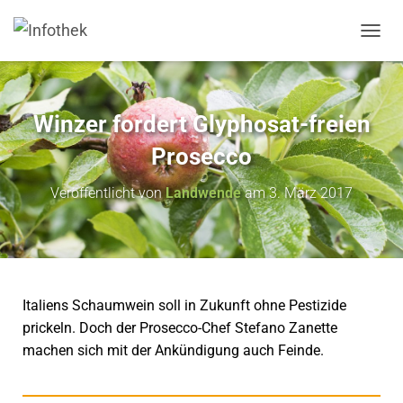
N
A
V
I
G
Winzer fordert Glyphosat-freien
A
T
Prosecco
I
O
Veröffentlicht von
Landwende
am
3. März 2017
N
U
M
S
C
H
A
Italiens Schaumwein soll in Zukunft ohne Pestizide
L
prickeln. Doch der Prosecco-Chef Stefano Zanette
T
machen sich mit der Ankündigung auch Feinde.
E
N