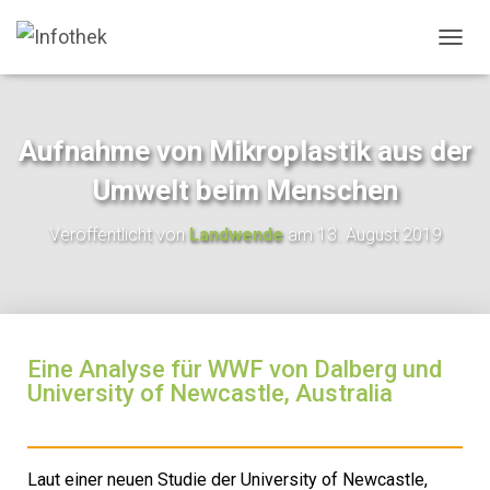
N
A
V
I
G
Aufnahme von Mikroplastik aus der
A
T
Umwelt beim Menschen
I
O
Veröffentlicht von
Landwende
am
13. August 2019
N
U
M
S
C
H
Eine Analyse für WWF von Dalberg und
A
L
University of Newcastle, Australia
T
E
N
Laut einer neuen Studie der University of Newcastle,