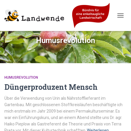
NAVIG
UMSC
Humusrevolution
HUMUSREVOLUTION
Düngerproduzent Mensch
Über die Verwendung von Urin als Nährstofflieferant im
Gartenbau. Mit geschlossenen Stoffkreisläufen beschäftigte ich
mich erstmals im Jahr 2009 bei einem Permakulturseminar. Es
war ein Einführungskurs, und an einem Abend stellte uns Dr. agr.
Haiko Pieplow als Gastreferent die Theorie und Praxis von Terra
Preta vor. Mit dieser Kulturtechnik schafften
Weiterlesen