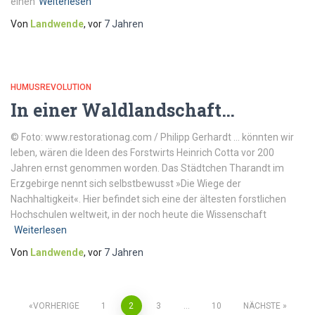
einen
Weiterlesen
Von
Landwende
, vor
7 Jahren
HUMUSREVOLUTION
In einer Waldlandschaft…
© Foto: www.restorationag.com / Philipp Gerhardt … könnten wir
leben, wären die ­Ideen des Forstwirts Heinrich Cotta vor 200
Jahren ernst genommen worden. Das Städtchen Tharandt im
Erzgebirge nennt sich selbstbewusst »Die Wiege der
Nachhaltigkeit«. Hier befindet sich eine der ältesten forstlichen
Hochschulen weltweit, in der noch heute die Wissenschaft
Weiterlesen
Von
Landwende
, vor
7 Jahren
VORHERIGE
1
2
3
…
10
NÄCHSTE