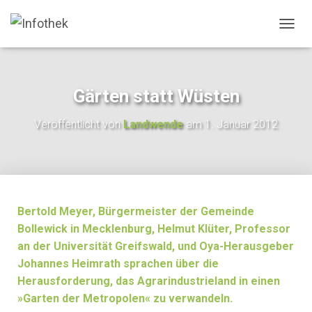
N
A
V
I
G
Gärten statt Wüsten
A
T
Veröffentlicht von
Landwende
am
1. Januar 2012
I
O
N
U
M
S
C
Bertold Meyer, Bürgermeister der Gemeinde
H
Bollewick in Mecklen­burg, Helmut Klüter, Professor
A
an der Universität ­Greifswald, und Oya-Herausgeber
L
T
Johannes Heimrath spra­chen über die
E
Herausforderung, das Agrarindustrieland in einen
N
­»Garten der Metropolen« zu verwandeln.