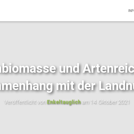
IN
nbiomasse und Artenrei
menhang mit der Landn
Veröffentlicht von
Enkeltauglich
am
14. Oktober 2021