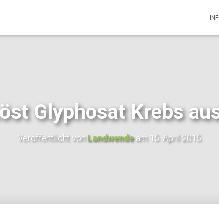
IN
öst Glyphosat Krebs au
Veröffentlicht von
Landwende
am
15. April 2015