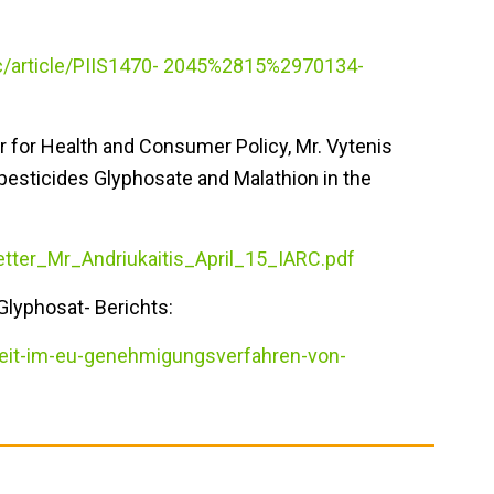
nc/article/PIIS1470- 2045%2815%2970134-
 for Health and Consumer Policy, Mr. Vytenis
e pesticides Glyphosate and Malathion in the
tter_Mr_Andriukaitis_April_15_IARC.pdf
lyphosat- Berichts:
beit-im-eu-genehmigungsverfahren-von-