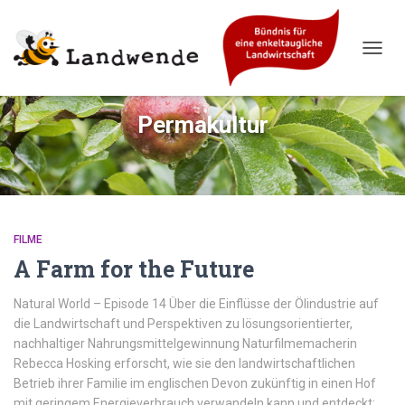
NAVIG
UMSC
Permakultur
FILME
A Farm for the Future
Natural World – Episode 14 Über die Einflüsse der Ölindustrie auf
die Landwirtschaft und Perspektiven zu lösungsorientierter,
nachhaltiger Nahrungsmittelgewinnung Naturfilmemacherin
Rebecca Hosking erforscht, wie sie den landwirtschaftlichen
Betrieb ihrer Familie im englischen Devon zukünftig in einen Hof
mit geringem Energieverbrauch verwandeln kann und entdeckt: