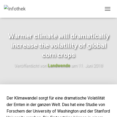
N
A
V
I
G
Warmer climate will dramatically
A
T
increase the volatility of global
I
O
corn crops
N
U
Veröffentlicht von
Landwende
am
11. Juni 2018
M
S
C
H
A
L
T
Der Klimawandel sorgt für eine dramatische Volatilität
E
der Ernten in der ganzen Welt. Das hat eine Studie von
N
Forschern der University of Washington und der Stanford