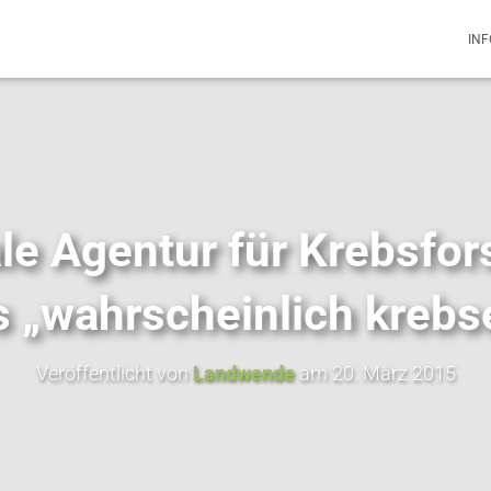
IN
ale Agentur für Krebsfor
s „wahrscheinlich krebs
Veröffentlicht von
Landwende
am
20. März 2015