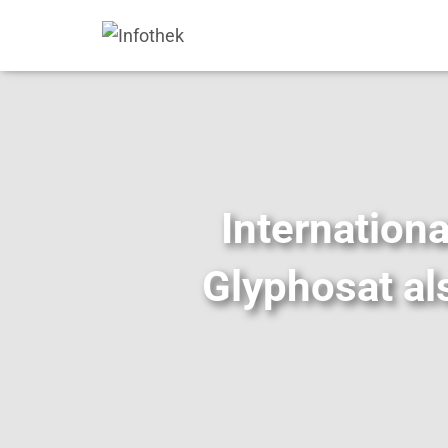
Internation
Glyphosat al