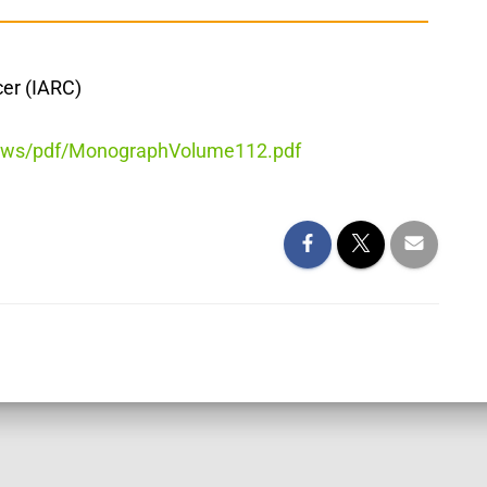
cer (IARC)
cnews/pdf/MonographVolume112.pdf